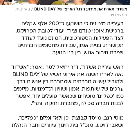
/
אשדוד תארח את אירוע הדגל הארצי של BLIND DAY
באדיבות
המצולמים
בעירייה מציינים כי הושקעו כ־200 אלף שקלים
ברכישת אופני טנדם וציוד ייעודי לטובת הפרויקט.
לצד הפעילות הספורטיבית, המיזם נועד לעודד
תקשורת, בניית אמון, שבירת מחסומים חברתיים
ויצירת חיבור אנושי בין בני הנוער.
ראש עיריית אשדוד, ד"ר יחיאל לסרי, אמר: "אשדוד
גאה לארח השנה את אירוע השיא של BLIND DAY
ולהוביל עשייה חברתית שמחברת בין אנשים דרך
ערכים של שותפות, אמון ושוויון הזדמנויות. מיזמים
כמו 'כפליים' מוכיחים שכאשר פועלים יחד, אפשר
לבנות חברה מכילה, מחברת וחזקה יותר".
מוטי רגב, מייסד קבוצת "כן ולא" ומיזם "כפליים",
ושאבי דויטש, מנכ"ל בית חינוך עיוורים וחבר הנהלת