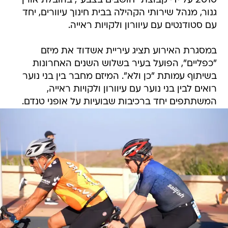
2010 על ידי קבוצת "חושבים בצבע", בהובלת אורן
גנור, מנהל שירותי הקהילה בבית חינוך עיוורים, יחד
עם סטודנטים עם עיוורון ולקויות ראייה.
במסגרת האירוע תציג עיריית אשדוד את מיזם
"כפליים", הפועל בעיר בשלוש השנים האחרונות
בשיתוף עמותת "כן ולא". המיזם מחבר בין בני נוער
רואים לבין בני נוער עם עיוורון ולקויות ראייה,
המשתתפים יחד ברכיבות שבועיות על אופני טנדם.