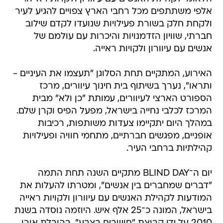
אלפי משתתפים מכל רחבי הארץ צפויים להגיע לעיר
ולקחת חלק בשורת פעילויות שנועדו לקדם שילוב
חברתי, שוויון הזדמנויות והיכרות עם עולמם של
אנשים עם עיוורון ולקויות ראייה.
האירוע, המתקיים תחת הסלוגן "תעצמו את העיניים -
ותראו", נערך בשיתוף בית חינוך עיוורים, מרכז
הספורט הארצי לעיוורים, עמותת "כן ולא" מבית
המרכז לכלבי נחייה בישראל, מפעל הפיס וקרן שלם.
במהלך היום יתקיימו צעדות משותפות, רכיבות
אופניים, מפגשים חברתיים, מתחמי חוויה ופעילויות
קהילתיות ברחבי העיר.
יום ה־BLIND DAY מתקיים השנה תחת התמה
"דברים שמחברים בין אנשים", ומטרתו להעלות את
המודעות לקהילת האנשים עם עיוורון ולקויות ראייה
בישראל, המונה כ־25 אלף איש. היוזמה נוסדה בשנת