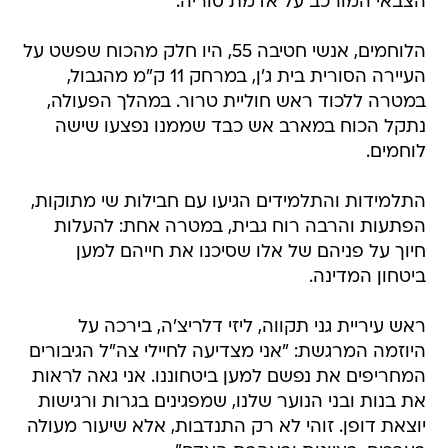
הצבאי המורכב על אדמת סוריה.
הלוחמים, אנשי חטיבה 55, היו חלק מהכוח שפשט על
העיירה הסורית בית ג'ן, במרחק 11 ק"מ מהגבול,
במטרה ללכוד ראש חוליית טרור. במהלך הפעולה,
נתקל הכוח במארב אש כבד שממנו נפצעו שישה
לוחמים.
התלמידות והתלמידים הגיעו עם חבילות שי מתוקות,
הפתעות והרבה רוח גבית, במטרה אחת: להעלות
חיוך על פניהם של אלו שסיכנו את חייהם למען
ביטחון המדינה.
ראש עיריית גני תקווה, ליזי דלריצ'ה, בירכה על
היוזמה המרגשת: "אני מצדיעה לחיילי צה"ל הגיבורים
המחריפים את נפשם למען ביטחוננו. אני גאה לראות
את בנות ובני הנוער שלנו, שמפגינים בגרות ורגישות
יוצאת דופן. זוהי לא רק התנדבות, אלא שיעור מעולה