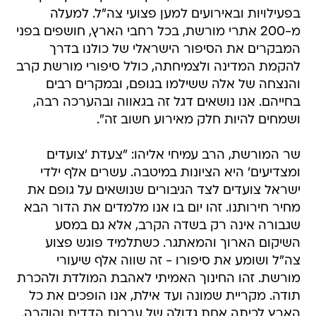
בפעילויות ובאירועים למען פצועי צה"ל. למעלה
מ-200 אתרי מורשת, בכל רחבי הארץ, חושפים בפני
המבקרים את הסיפור הישראלי של כולנו בדרך
להקמת המדינה ולצמיחתה, כולל סיפורי מורשת קרב
והנצחה של אלה ששילמו בגופם, ובמקרים רבים
בחייהם. אנו נושאים דגל זה בגאווה ובהערכה רבה,
ושמחים להיות חלק מאירוע חשוב זה".
שר המורשת, הרב עמיחי אליהו: "צעדת 'צועדים
ומצדיעים' היא הציונות במיטבה. עשרים אלף ילדי
ישראל צועדים לצד הגיבורים שנושאים על גופם את
מחיר חירותנו. זהו יום בו אנו מלמדים את הדור הבא
שגבורה אינה רק בשדה הקרב, אלא גם במסע
השיקום הארוך והמאתגר. כשתלמיד פוגש פצוע
צה"ל ושומע את סיפורו - זה שווה אלף שיעורי
מורשת. זהו החינוך האמיתי לאהבת המולדת ולהכרת
תודה. מקריית שמונה ועד אילת, אנו הופכים את כל
הארץ לכיתה אחת גדולה של ערבות הדדית והוקרה.