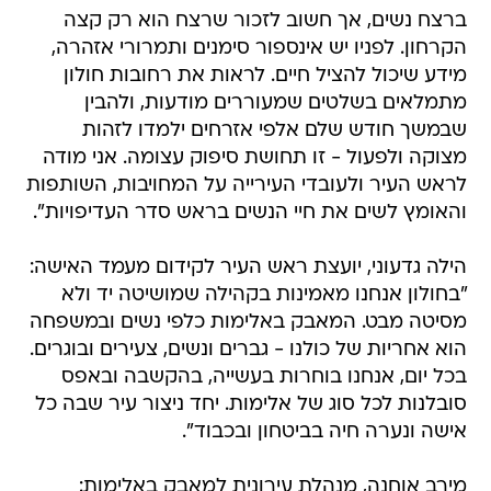
ברצח נשים, אך חשוב לזכור שרצח הוא רק קצה
הקרחון. לפניו יש אינספור סימנים ותמרורי אזהרה,
מידע שיכול להציל חיים. לראות את רחובות חולון
מתמלאים בשלטים שמעוררים מודעות, ולהבין
שבמשך חודש שלם אלפי אזרחים ילמדו לזהות
מצוקה ולפעול - זו תחושת סיפוק עצומה. אני מודה
לראש העיר ולעובדי העירייה על המחויבות, השותפות
והאומץ לשים את חיי הנשים בראש סדר העדיפויות".
הילה גדעוני, יועצת ראש העיר לקידום מעמד האישה:
"בחולון אנחנו מאמינות בקהילה שמושיטה יד ולא
מסיטה מבט. המאבק באלימות כלפי נשים ובמשפחה
הוא אחריות של כולנו - גברים ונשים, צעירים ובוגרים.
בכל יום, אנחנו בוחרות בעשייה, בהקשבה ובאפס
סובלנות לכל סוג של אלימות. יחד ניצור עיר שבה כל
אישה ונערה חיה בביטחון ובכבוד".
מירב אוחנה, מנהלת עירונית למאבק באלימות: