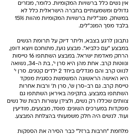
אין נשים כלל ברשויות המקומיות. כלומר, מגזרים
גדולים ומשמעותיים בחברה הישראלית כלל לא
במשחק. מנכ"ליות ברשויות המקומיות מהוות 15%
בלבד מסך המנכ"לים.
נתבונן לרגע בצבא, וליתר דיוק על תרומת הנשים
במבצע "עם כלביא". מבצע נועז, מתוחכם ויוצא דופן,
הרחק מאדמת ישראל. במבצע השתתפו 16 טייסות
ונווטות קרב. אחת מהן היא סרן י', בת ה-34, נשואה
לנווט קרב והם מגדלים ביחד 2 ילדים קטנים. סרן י'
היא האישה הראשונה המשמשת כסגנית מפקד
טייסת קרב. גם רב-סרן ש', סרן ת' ורבות אחרות
השתתפו במבצע. בתקיפה באיראן השתתפו גם
צוותים שכללו רק נשים, ולצידן עשרות רבות של נשים
מפקדות במערכים השונים: מוסד, מבצעים, מודיעין
ועוד. לנשים היה חלק משמעותי בהצלחת המבצע.
מלחמת "חרבות ברזל" כבר הסירה את הספקות