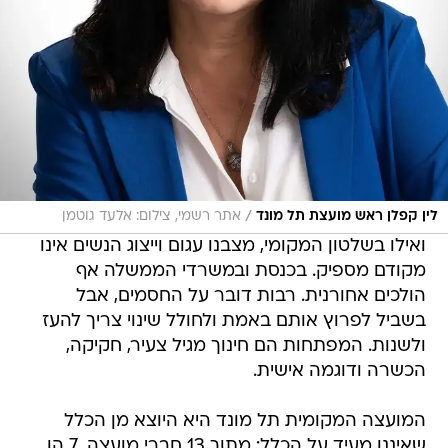
/
לין קפלן ראש מועצת תל מונד
אתר רשמי, צילום: אלעד גוטמן
ואילו בשלטון המקומי, מצבנו עגום וייצוג הנשים אינו
מקודם מספיק. בכנסת ובמשרדי הממשלה אף
הולכים אחורנית. רבות דובר על החסמים, אבל
בשביל לפרוץ אותם באמת ולחולל שינוי צריך להעז
ולשנות. המפתחות הם חינוך מגיל צעיר, חקיקה,
הכשרה ודוגמה אישית.
המועצה המקומית תל מונד היא היוצא מן הכלל
שאיננו מעיד על הכלל: מתוך 13 חברי מועצה, 7 הן