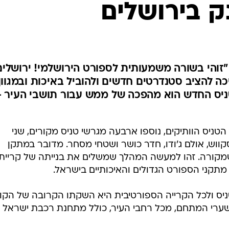
ק בירושלים
"זוהי בשורה משמעותית לספורט הירושלמי! ירושלים
 להציב סטנדרטים חדשים ולהוביל באיכות ובמגוון
יס החדש הוא מהפכה של ממש עבור תושבי העיר -
ויקט, שודרגו 12 מגרשי הטניס הוותיקים, נוספו ארבעה מגרשי טניס מקורים, שני
 נוספים, 4 אולמות סקווש, אולם ג'ודו, חדר כושר ושטחי מסחר. מדובר במתקן
 שמקורה. זהו למעשה המהלך שמשלים את בנייתה של קריית
תקני הספורט הגדולים והאיכותיים בישראל.
ס ולכל הקרייה הספורטיבית היא השקתו הקרובה של הקו
ערי המתחם, מכל רחבי העיר, כולל מתחנת רכבת ישראל נב