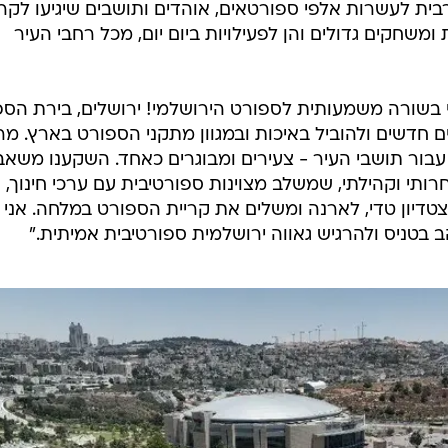
בית לעשרות אלפי ספורטאים, אוהדים ותושבים שיגיעו לקרי
משחקים גדולים והן לפעילויות ביום יום, מכל רחבי העיר
הי בשורה משמעותית לספורט הירושלמי! ירושלים, בירת הס
חדשים ולהוביל באיכות ובמגוון מתקני הספורט בארץ. מר
ור תושבי העיר - צעירים ומבוגרים כאחד. השקענו משאב
ותי וקהילתי, שמשלב מצוינות ספורטיבית עם ערכי חינוך,
דיון טדי, לארנה ומשלים את קריית הספורט במלחה. אני
 בטניס ולהרגיש גאווה ירושלמית ספורטיבית אמיתית."