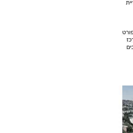
ית
פורט
כז
ים