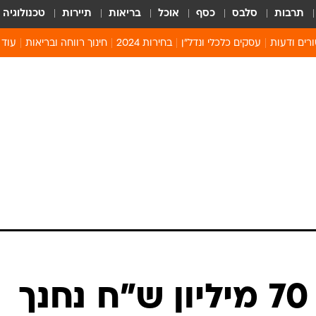
תרבות
סלבס
כסף
אוכל
בריאות
תיירות
טכנולוגיה
רים ודעות
עסקים כלכלי ונדל"ן
בחירות 2024
חינוך רווחה ובריאות
עוד 
מים 
קיץ 
קהיל
חולון
בהשקעה של 70 מיליון ש"ח נחנך