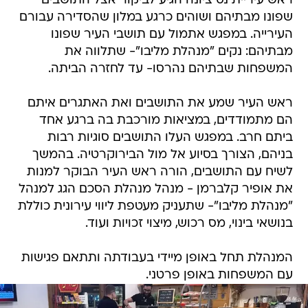
ראש עיריית נס ציונה הגיע לביקור אצל התושבים
שפונו מבתיהם ושוהים כרגע במלון שהסדירה עבורם
העירייה. במפגש אתמול עם תושבי העיר שפונו
מבתיהם: נקים "מנהלת מליבו"- שתלווה את
המשפחות שבתיהם נהרסו- עד לחזרה הביתה.
ראש העיר שמע את התושבים ואת האתגרים איתם
הם מתמודדים, במציאות מורכבת בה ברגע אחד
ביתם חרב. במפגש העלו התושבים סוגיות רבות
בניהם, הצורך בסיוע אל מול הבירוקרטיה. בהמשך
לשיח עם התושבים, הורה ראש העיר הבוקר למנות
את אופיר קלברמן - מנהל מנהלת הסכם הגג למנהל
"מנהלת מליבו"- שתעניק מעטפת ליווי עירונית כוללת
בנושאי בינוי, מס רכוש, מיצוי זכויות ועוד.
המנהלת תחל באופן מיידי בעבודתה ותתאם פגישות
עם המשפחות באופן פרטני.