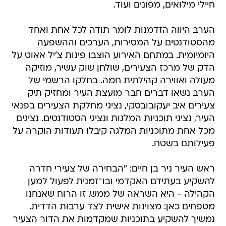
חיילי מילואים, מפונים ועוד.
הערב היווה הזדמנות לומר תודה לכל אחת ואחד
מהסטודנטים על המסירות, הערכים וההשפעה
היומיומית. במתחם האירוע הוצבו פינות צ'יל אאוט על
הדק של מרכז הצעירים, שולחן שוק עשיר, מוזיקה
מעולה ואווירה קהילתית חמה. בחלקו הרשמי של
הערב נשאו דברים חבר מועצת העיר ומחזיק תיק
צעירים איב יעקובובסקי, נציגי מחלקת הצעירים בפנאי
העיר, נציגי תוכניות המלגות ונציגי הסטודנטים. נציגים
מכל אחת מתוכניות המלגה קיבלו תעודות הוקרה על
פעילותם בשטח.
ראש העיר ניר בן חיים: "הבחירה של צעירי חדרה
להשקיע בעתידם האקדמי ובו־זמנית לפעול למען
הקהילה - היא השראה של ממש. זו הרוח שאנחנו
מטפחים כאן: מצוינות אישית לצד ערבות הדדית.
נמשיך להשקיע בתוכניות שמקדמות את הדור הצעיר