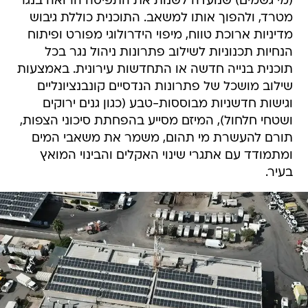
(מי גשמים) שנועדה לשנות את התפיסה הרואה בנגר
מטרד, ולהפוך אותו למשאב. התוכנית כוללת גיבוש
מדיניות ארוכת טווח, מיפוי הידרולוגי מפורט ופיתוח
הנחיות תכנוניות לשילוב פתרונות ניהול נגר בכל
תוכנית בנייה חדשה או התחדשות עירונית. באמצעות
שילוב מושכל של פתרונות הנדסיים קונבנציונליים
וגישות חדשניות מבוססות-טבע (כגון גנים ירוקים
ושטחי חלחול), המיזם מסייע בהפחתת סיכוני הצפות,
תורם להעשרת מי תהום, משמר את משאבי המים
ומתמודד עם אתגרי שינוי האקלים והבינוי המואץ
בעיר.