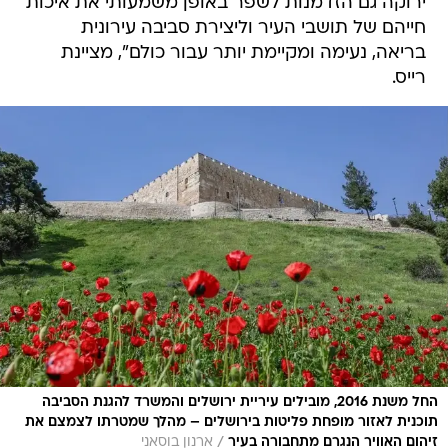
ירוקה גם הזדמנות לשפר באופן משמעותי את איכות
חייהם של תושבי העיר וליצירת סביבה עירונית
בריאה, נעימה ומקיימת יותר עבור כולם", מציינת
רייס.
החל משנת 2016, מובילים עיריית ירושלים והמשרד להגנת הסביבה
תוכנית לאזור מופחת פליטות בירושלים – מהלך שמטרתו לצמצם את
/
זיהום האוויר הנגרם מתחבורה בעיר
ארנון בוסאני