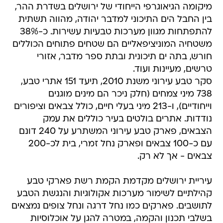
מיקומה הגיאוגרפי הייחודי של ירושלים בשדרת ההר,
בין החבל הים התיכוני למדבר יהודה, מהווה תשתית
להתפתחות מגוון מערכות טבעיות עשירות. כ-38%
משטחיה המוניציפאליים הם שטחים פתוחים הכוללים
חורש, בתה ים תיכונית ובתת ספר מדבר, אזורי
טרשים, מעיינות ועוד.
סקר טבע עירוני משנת 2010, תיעד 151 אתרי טבע,
738 מיני צמחים (חלק ניכר הם מינים מוגנים
וייחודיים), ו-213 מיני בעלי חיים, כולל צבאים וציפורים
נודדות. אתרים בולטים בעיר כוללים את עמק
הצבאים, פארק טבע עירוני המשתרע על 240 דונם
עם כ-100 צבאים ופארק נחל זמרי, בית לכ-200
צבאים - אך לא רק.
עיריית ירושלים מקדמת הקמת רשת פארקי טבע
קהילתיים לשימור מערכות אקולוגיות והנגשת הטבע
לתושבים. פארקים כמו נחל דרגה ונחל צופים נמצאים
בשלבי תכנון והקמה, במטרה להגן על אוכלוסיות