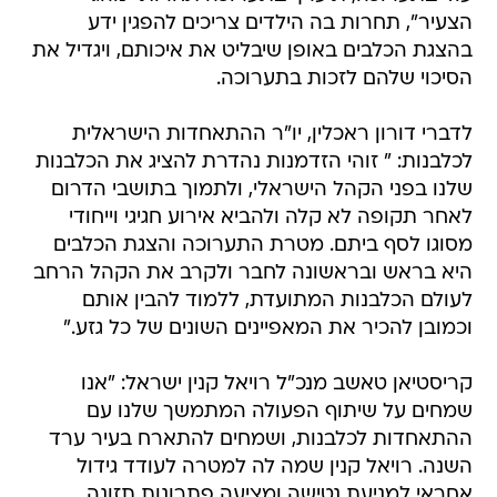
הצעיר", תחרות בה הילדים צריכים להפגין ידע
בהצגת הכלבים באופן שיבליט את איכותם, ויגדיל את
הסיכוי שלהם לזכות בתערוכה.
לדברי דורון ראכלין, יו"ר ההתאחדות הישראלית
לכלבנות: " זוהי הזדמנות נהדרת להציג את הכלבנות
שלנו בפני הקהל הישראלי, ולתמוך בתושבי הדרום
לאחר תקופה לא קלה ולהביא אירוע חגיגי וייחודי
מסוגו לסף ביתם. מטרת התערוכה והצגת הכלבים
היא בראש ובראשונה לחבר ולקרב את הקהל הרחב
לעולם הכלבנות המתועדת, ללמוד להבין אותם
וכמובן להכיר את המאפיינים השונים של כל גזע."
קריסטיאן טאשב מנכ"ל רויאל קנין ישראל: "אנו
שמחים על שיתוף הפעולה המתמשך שלנו עם
ההתאחדות לכלבנות, ושמחים להתארח בעיר ערד
השנה. רויאל קנין שמה לה למטרה לעודד גידול
אחראי למניעת נטישה ומציעה פתרונות תזונה