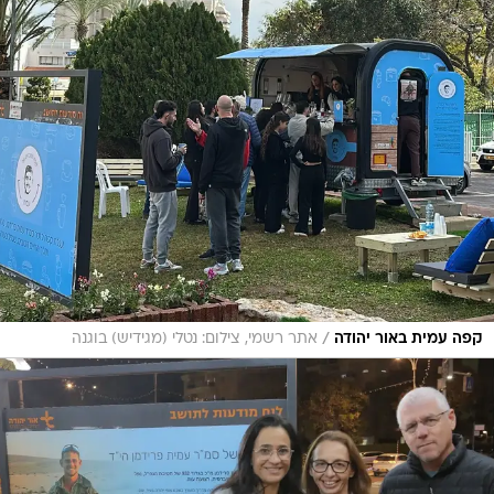
/
קפה עמית באור יהודה
אתר רשמי, צילום: נטלי (מגידיש) בוגנה