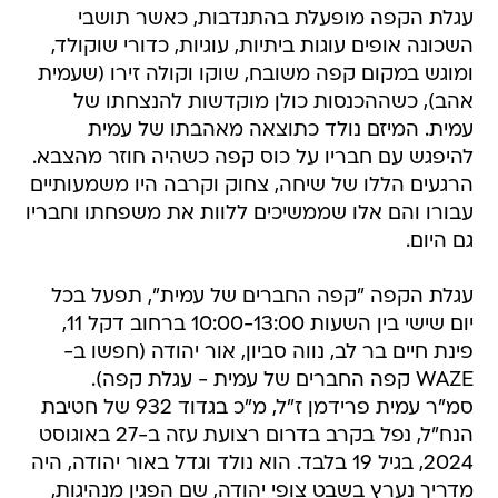
עגלת הקפה מופעלת בהתנדבות, כאשר תושבי
השכונה אופים עוגות ביתיות, עוגיות, כדורי שוקולד,
ומוגש במקום קפה משובח, שוקו וקולה זירו (שעמית
אהב), כשההכנסות כולן מוקדשות להנצחתו של
עמית. המיזם נולד כתוצאה מאהבתו של עמית
להיפגש עם חבריו על כוס קפה כשהיה חוזר מהצבא.
הרגעים הללו של שיחה, צחוק וקרבה היו משמעותיים
עבורו והם אלו שממשיכים ללוות את משפחתו וחבריו
גם היום.
עגלת הקפה "קפה החברים של עמית", תפעל בכל
יום שישי בין השעות 10:00-13:00 ברחוב דקל 11,
פינת חיים בר לב, נווה סביון, אור יהודה (חפשו ב-
WAZE קפה החברים של עמית - עגלת קפה).
סמ"ר עמית פרידמן ז"ל, מ"כ בגדוד 932 של חטיבת
הנח"ל, נפל בקרב בדרום רצועת עזה ב-27 באוגוסט
2024, בגיל 19 בלבד. הוא נולד וגדל באור יהודה, היה
מדריך נערץ בשבט צופי יהודה, שם הפגין מנהיגות,