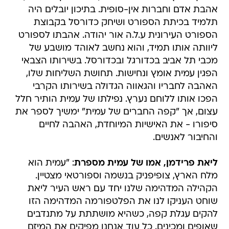
אהבת אדם וחברות אין-סופית. בתיכון יובלים היה
תלמיד בכיתת הספורט ושיחק כדורסל בקבוצת
הספורט העירונית ע.ל.ה אור יהודה. אהבתו לספורט
ליוותה אותו תמיד, והוא נחשב לאוהד מושבע של
מכבי תל אביב בכדורגל ובכדורסל. בשירותו הצבאי
הפגין עמית אומץ ונחישות. תחושת השליחות שלו,
האהבה לחבריו והגאווה הגדולה בשירותו הקרבי
הפכו אותו ללוחם נערץ. נפילתו של עמית הותיר חלל
עצום, אך "קפה החברים של עמית" ימשיך לספר את
סיפורו - את האישיות המיוחדת, האהבה לחיים
והחיבור לאנשים.
ליאת פרידמן, אמו של עמית מספרת
: "עמית הוא
מלח הארץ, צופיפניק בנשמה וספורטאי מצטיין.
הקהילה המדהימה שלנו יחד עם ראש העיר ליאת
שוחט העניקו לנו את הפלטפורמה המדהימה הזו
להקים עגלת קפה, כשהיא מושתתת על מתנדבים
שאופים ומכינים. כל עוד אנחנו מפיקים את המיזם