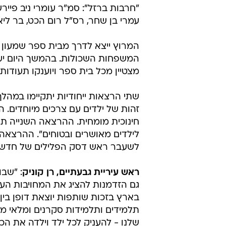
"חרבות ברזל": סמ"ר עומרי ניב פיירש
עמרי בן שחר, רס"ל רום הכט, בר ליאו
המרוץ ייצא לדרך מבית ספר שמעון 
המשפחות השכולות. בהמשך היום יערך 
מצטיין מכל בית ספר ויוענקו תעודות 
שתי הרצאות ייחודיות יתקיימו במהלך 
זהות של ילדים עם צרכים מיוחדים. ה
חינוכית מומחית. ההרצאה השנייה ת
לילדים מאושרים ובטוחים". ההרצאה תו
לשעבר ראש דסק הפלילים של חדשות 3
ראש עיריית גבעתיים, רן קוניק
: "שבו
גם הזדמנות להציג את המחויבות העיר
בארץ בזכות שותפות יוצאת דופן בין צ
תלמידים ותלמידות סקרנים ומלאי מוטי
שלנו - להעניק לכל ילד וילדה את ה