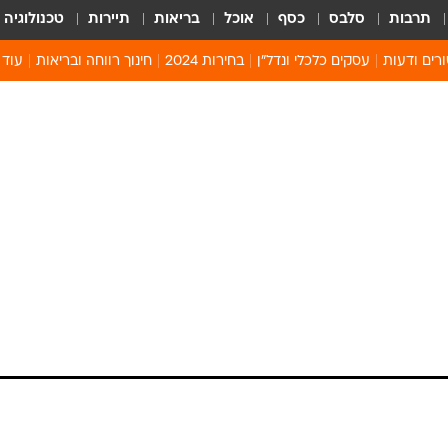
תרבות
סלבס
כסף
אוכל
בריאות
תיירות
טכנולוגיה
רים ודעות
עסקים כלכלי ונדל"ן
בחירות 2024
חינוך רווחה ובריאות
עוד 
מים 
קיץ 
קהיל
חולון