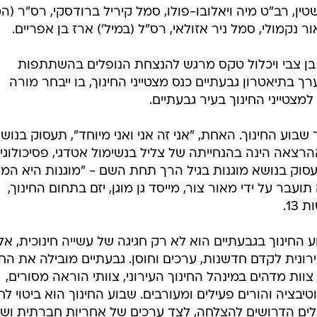
טין, רב"ט מיה ויאלובו-פולו, סמל קיריל ברודסקי, רס"ר (המ
ר נקמולי, סמל ניר אזולאי, רס"ל (במיל') ארז בן אפריים.
בן צבי ויכלול טקס מרגש להנצחת הנופלים בהשתתפות
בתיאטרון גבעתיים כנס מצטייני החינוך, בו ייבחר מורה
למצטייני החינוך בעיר גבעתיים.
שבוע החינוך. האחת, "אני זה אני ואני מיוחד", תעסוק בנוש
הרצאה הינה בהנחייתה של צליל בנשימול אטדגי, פסיכולוגי
עסוק בנושא מוגנות בגיל הרך תחת השם - "מוגנות היא ה
עבר על ידי מאור צור, מייסד גן מוגן, יזם בתחום החינוך,
1.
ע החינוך בגבעתיים הוא לא רק חגיגה של עשייה חינוכית, אל
ונית לקדם חדשנות, ערכים וחוסן. גבעתיים מובילה את החי
וות מדהים במינהל החינוך העירוני, צוותי הוראה מסורים,
בציה והורים פעילים ומעורבים. שבוע החינוך הוא ביטוי לחז
כלים הדרושים להצלחה, לצד ערכים של אחריות חברתית ושי