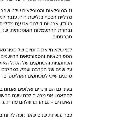
הסיבה להצלח
הישראלי
גיא אטיאס מנכ״ל מכון וינגייט - המכון הלאומי למצ
עודכן לאחרונה: 13.8.2024 / 10:42
הלב של כל עם ישראל מתרחב בש
יוצאת הבשורה מפריז על עוד מד
מדליית הכסף בגלישת רוח, ענבר לני
בג'ודו, ארטיום דולגופיאט עם מדלי
נבחרת ההתעמלות האומנותית: שני בק
סברטסוב.
הספורטאיות והספורטאים ההישגיים ש