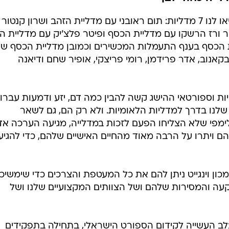
ת הסגל האולימפי
ויינות בספורט.
מחה ובגאווה ישראלית בימים אלו, בכל פעם שבו
לייה כחול-לבן
11 המופלאות והמופלאים שלנו שהביאו לנו 7 מדליות: תום ראובני עם מדליית הזהב ושרון קנט
ר ורז הרשקו עם מדליית הכסף ופיטר פלצ'יק עם מדליית ה
ית הכסף בענף התעמלות המכשירים וכמובן מדליית הכסף ש
אנוב, אדר פרידמן, רומי פריצקי, אופיר שחם ודיאנה
לנו בדרך למדליות הלאומיות. ולא רק הם, גם לשאר