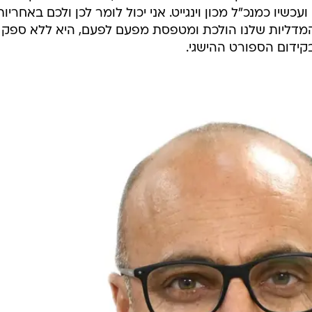
מפי שלא הצליחו הפעם לזכות במדלייה, מגיעה הערכה אד
 ויתרו על הרבה מאוד מהחיים האישיים שלהם, כדי להגיע 
במכון וינגייט ניתן להם את כל המעטפת והצרכים כדי שימשיכו
ה והמסירות שלהם ושל הצוותים המקצועיים שלנו ושל
בלב העשייה לקידום הספורט הישראלי, בתחילה בתפקידים
יו כמנכ"ל מכון וינגייט. אני יכול לומר לכן ולכם באחריות
דליות שלנו הולכת ומטפסת מפעם לפעם, היא ללא ספק
ידום הספורט ההישגי.