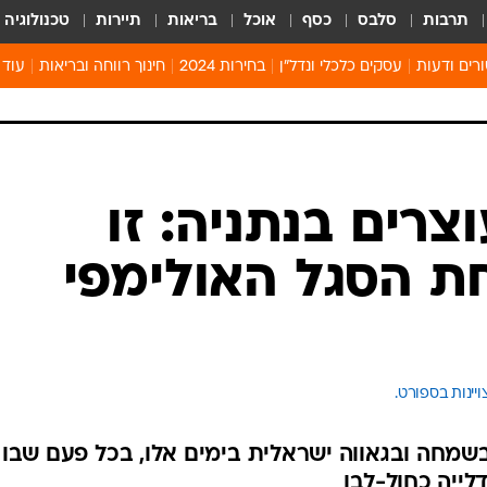
תרבות
סלבס
כסף
אוכל
בריאות
תיירות
טכנולוגיה
רים ודעות
עסקים כלכלי ונדל"ן
בחירות 2024
חינוך רווחה ובריאות
עוד 
מים 
קיץ 
קהיל
חולון
צרים בנתניה: זו