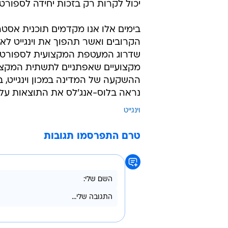
מאחורי ההישגים של הספורטאיות ו
והספורט שדואג לתקציבים שמאפשרים
שנים של אגודות ואיגודי הספורט בענפ
יום מאמץ להפיק את המיטב והמירב 
עכשיו רגע אחרי שהמשחקים האולימפ
מתחיל. המדליות לא מגיעות יש מאין
התשתיות הפיזיות, האיגוד, המאמנים, 
יכול לקרות רק בזכות יחידה לספורט 
בימים אלו אנו מקדמים תוכנית אס
הקרובים ואשר תהפוך את וינגייט לאח
שדרוג המעטפת המקצועית לספורטאים
מקצועיים שאפתניים לתשתית המקצוע
ההשקעה של המדינה במכון וינגייט, 
נראה בלוס-אנג'לס את התוצאות על ה
וינגייט