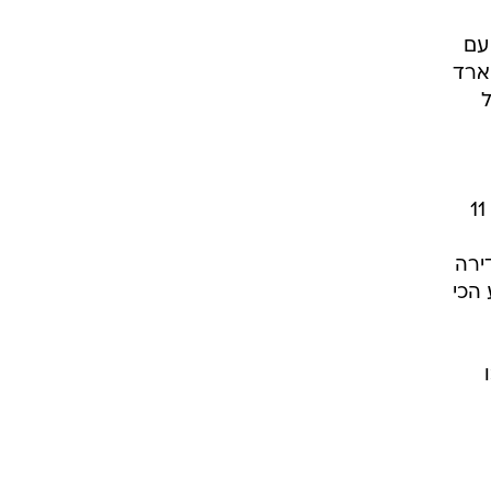
ור עם
ארד
ל
למי שלא חי את היומיום של ספורטאיות וספורטאי ההישג קשה להבין כמה דם, יזע ודמעות עברו 11