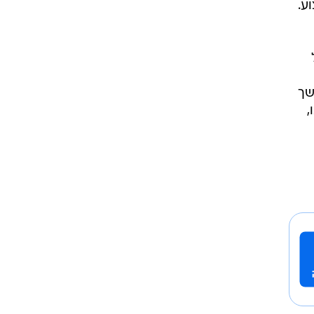
 של
ל
ע.
שך
,