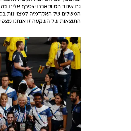
ענף. מאותו רגע המכון הופך עבורם
מעמידים לרשותם את המתקנים המתקד
לספורטאים ולמאמנים, תזונה מקיפה
רפואת ספורט מהמתקדמים בעולם, אימ
אותם למקסם את היכולת הספורטיבי
כיום איגודי השיט, הג'ודו, התעמלות 
חופים, כדורמים וקשתות, נמצאים בוי
ובהמשך עם השלמת הקמת המבנה הרב
גם איגוד הטווקאנדו יצטרף אלינו וז
המשלים של האקדמיה למצויינות בספ
התוצאות של השקעה זו אנחנו מצפים לראות, 