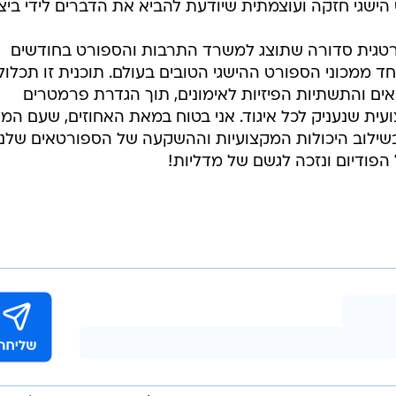
הספורטאים הישראליים עומדת מדיניות של משרד התרבות
 לייצר אלופות ואלופים כחול לבן וכמובן עבודה מאומצת
ים השונים ועובדות ועובדי מכון וינגייט המסורים, שעושים כ
מהפוטנציאל הלאומי שלנו ולהם נתונה הערכה עצומה.
יים בפריז מסתיימים האתגר שלנו לקראת לוס-אנג'לס רק
, אלא אם מתקיימת סינרגיה מושלמת ותכלול מקיף של
הפיזיוטרפיסטים, המנטליסטים, הפסיכולוגים, התזונאים. כל
הישגי חזקה ועוצמתית שיודעת להביא את הדברים לידי ביצו
טרטגית סדורה שתוצג למשרד התרבות והספורט בחודשים
ד ממכוני הספורט ההישגי הטובים בעולם. תוכנית זו תכלול
 והתשתיות הפיזיות לאימונים, תוך הגדרת פרמטרים
ית שנעניק לכל איגוד. אני בטוח במאת האחוזים, שעם המ
בשילוב היכולות המקצועיות וההשקעה של הספורטאים שלנו
פודיום ונזכה לגשם של מדליות!