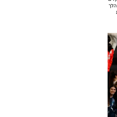
נו
רעף
לים
הלך