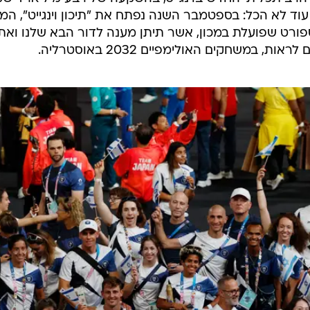
 לחממה סטרילית שבה הם זוכים לכל המעטפת המקצועית, א
מים בעולם לאימון, מעונות ללינה לאורך כל ימות השבוע
 שעונה על הצרכים שלהם ומותאמת באופן אישי, שירותי
ונים מנטליים וכמובן תוכנית אימונים יומיומית שמקדמת
ת שלהם.
מכשירים והתעמלות אומנותית, השחייה, הסייף, כדורעף, כדו
נגייט כבית לאומי, וכבר השנה נקלוט את איגוד האתלטיקה
 תכליתי החדש בוינגייט, בהשקעה של רבע מיליארד שק
ה עוד לא הכל: בספטמבר השנה נפתח את "תיכון וינגייט", המ
ורט שפועלת במכון, אשר תיתן מענה לדור הבא שלנו ואת
במשחקים האולימפיים 2032 באוסטרליה.