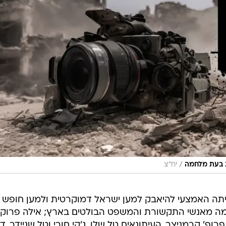
/
 בעת מלחמה
יח"צ
יתה האמצעי להיאבק למען ישראל דמוקרטית ולמען חופש
מה מאנשי התקשורת והמשפט הבולטים בארץ; אילה פרוקצ'
פ' קרמניצר, העיתונאים טל שלו, ג'קי חורי וטל שניידר, ד