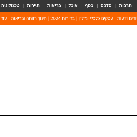
תרבות
סלבס
כסף
אוכל
בריאות
תיירות
טכנולוגיה
רים ודעות
עסקים כלכלי ונדל"ן
בחירות 2024
חינוך רווחה ובריאות
עוד 
מים 
קיץ 
קהיל
חולון