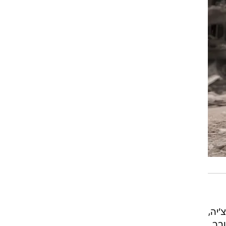
יה,
ובר