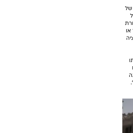
של
ל
רת
או
יה
ו
יתה