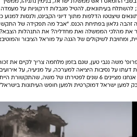
 בשבי החמאס ראש ממשלת ישראל, בנימין נתניהו, ממשיך
להשתלח בעיתונאים, להטיל מגבלות דרקוניות על מעמדה 
נאים שיצטטו הדלפות מתוך דיוני הקבינט, ולנסות למנוע כ
 זהבה גלאון בפתיחת הכנס. "אבל מה תפקידה של התקשו
ר את מהלכי הממשלה ואת מחדליה? את התנהלות הצבא? 
ת, ומחויבת לשיקולים של הגנה על מוראל הציבור והמוטיבצ
פרופ' משה נגבי טען, שגם בזמן מלחמה צריך לקיים את זכות
 דעתו על נסיבות היציאה למערכה, על מניעיה, על אירועים
קריטיים במהלכה, ועל נסיבות סיומה. אנחנו מציינים 6 שנים לפטירתו של משה, שהתקשורת הי
בק למען ישראל דמוקרטית ולמען חופש העיתונות בישראל".