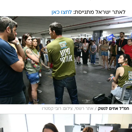
לאתר ישראל מתגייסת:
לחצו כאן
/
חמ"ל אחים לנשק
אתר רשמי, צילום: רובי קסטרו