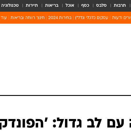
תרבות
סלבס
כסף
אוכל
בריאות
תיירות
טכנולוגיה
רים ודעות
עסקים כלכלי ונדל"ן
בחירות 2024
חינוך רווחה ובריאות
עוד 
מים 
קיץ 
קהיל
חולון
ם לב גדול: 'הפונדק