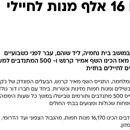
של ג'ק' הכינו 16 אלף מנות לחיילי
 במושב בית נחמיה, ליד שוהם, עבר לפני כשבועיים
לעבוד במתכונת חירום מיוחדת. מאז הכינו השף אמיר קרנש ו- 500 המ
לחמה, התגייס השף מאיר קרנש, הבעלים הפונדק של ג'ק,
ילים ומנות חמות מזינות וכשרות. ביחד עם חברו דור גולד
סמנכ"ל אופרציה בשגרה, הצליחו לגייס 500 מתנדבים ותורמים שבישלו במשך כל שעות היממה
משפחות שכולות ופצועים בבתי החולים
מאז החל לפעול המיזם, מאות המתנדבים הכינו 16,170 מנות חמות, מהגבול הצפוני ועד הדרומי,
ון.