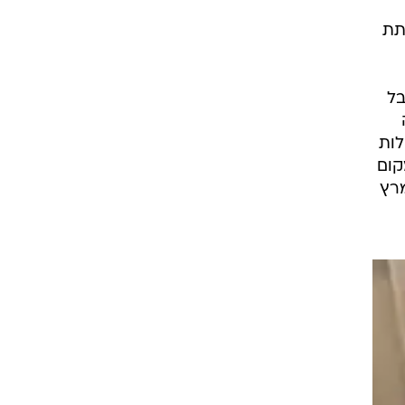
תת
בל
לות
קום
רץ