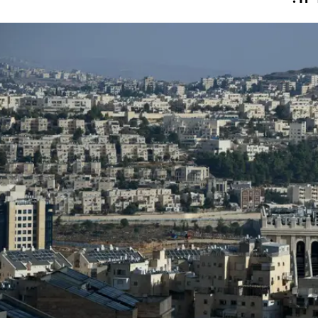
תכם? (רמז: כן. מאוד)
ור הרחב אינו מודע אליהם הוא גובה התב"ר - תשל
 הסכום שהצליחה הרשות לגייס מהממשלה, לטובת
שתיאלץ ללוות כסף שיכביד על מאזניה. למה זה חשו
יה?