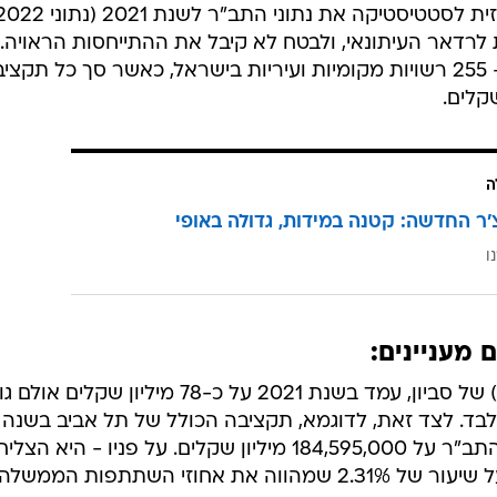
פרדת, הוא התב"ר - התקציב הבלתי רגיל, שמשמש את הרש
, הנושאים אופי של עבודות פיתוח ומוגדרים כהשקעה. גובהו
משלה, מוסדות ציבור ותרומות, ומהווה אמת מידה מצוינת
מילים אחרות, גובה התב"ר מעיד גם על כישורי העומד ברא
שיידרש להגדיל את היקף המלוות. זאת על מנת שיוכל
קיימות או בינוי של מבני ציבור הכרחיים, כדוגמת פארק
בים עירוניים משותפים. גם מגרשי כדורגל, כדורסל ומשטחי
ון התב"ר ומכאן חשיבותו הגדולה.
 לרדאר העיתונאי, ולבטח לא קיבל את ההתייחסות הראויה. 
צללנו לתוך התוצאות שמתייחסות ל- 255 רשויות מקומיות ועיריות בישראל, כאשר סך כל תקצי
ה
'ר החדשה: קטנה במידות, גדולה באופי
ו