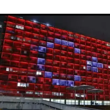
דו"ח השנתי. כן, מדובר על נתונים סופר מהותיים, אך מרבי
ק בחול, מאשר לעשות מאמץ מסוים, לצאת ממרחב הנוחות,
ת עקומת הבקיאות של תושבי ישראל בהתנהלות הרשות
ם משתייכים, מצטיירת תמונה עגומה ביותר: ממחקר שנערך
לאחרונה ע"י פורום הצרכנות, עולה כי 96.2% מהתושבים מעולם לא טרחו לקרוא אף לא מסמך
של הישות המוניציפלית, לה הם משלמים מדי שנה עשרות א