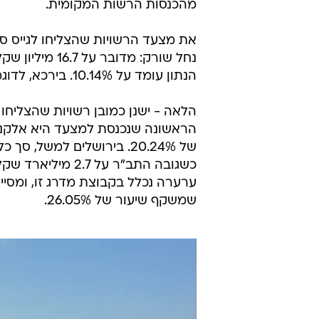
דגמנו מספר רשויות ומספרים
התב"ר, הסתכם ב-0
מהכנסות הרשות המקומית.
נחל שורק: מדו
הנתון עומד על 10.14%. בירכא, לדוגמא, שיעור התב"ר עומד על 13.79% (17 מיליון שקלים).