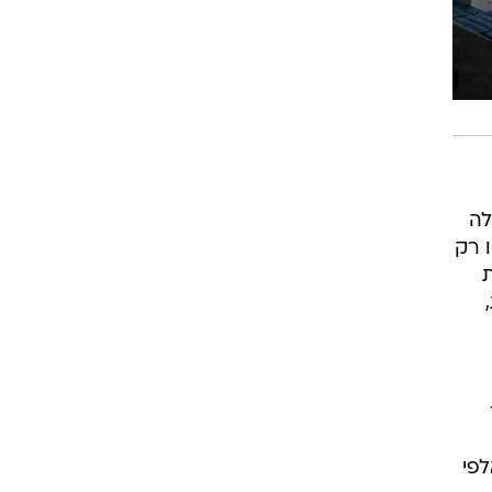
לה
 רק