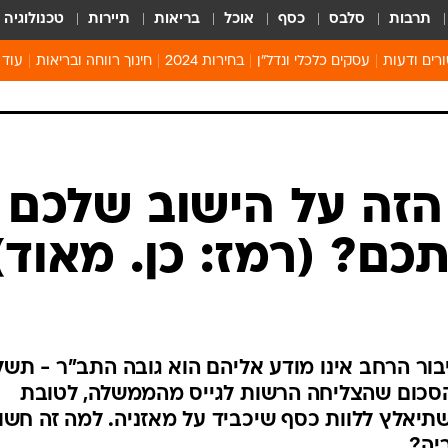
תרבות
סלבס
כסף
אוכל
בריאות
תיירות
טכנולוגיה
רים ודעות
עסקים כלכלי ונדל"ן
בחירות 2024
חינוך רווחה ובריאות
עוד 
מים 
קיץ 
קהיל
חולון
זה על הישוב שלכם