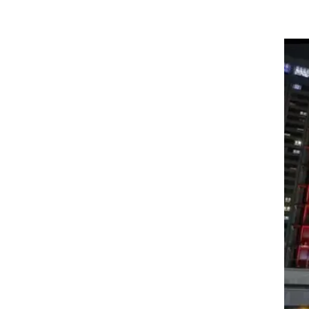
ת
לפי