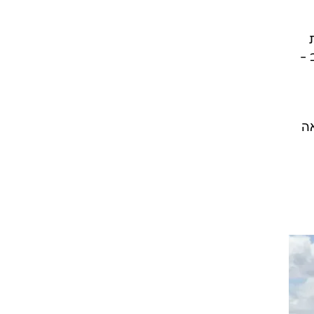
ם אולם גובה
ו,
ליחה
10% פותחת
ב -
 נאה