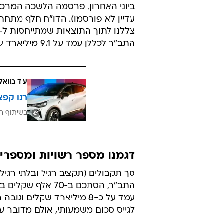
כמעט לחשיפה, כל שכן התייחסות נ
המוניציפלית למימון פרויקטים שונים
התב"ר שגויס, נשען על השתתפות המ
לבחינת יכולת הצמיחה של הרשות. ב
הרשות, 'לקושש כסף' מהממשלה בלא 
להשקיע בתחזוקה בסיסית של תשתיות 
שעשועים, גנים לשימוש הציבור, ומרח
ספורט אחרים - כולם נשענים על מימ
עדיין לא פורסמו). הדו"ח חלף מתחת
התב"ר לכללן עמד על 9.1 מיליארד שקלים.
עוד בוואל
רנו קפצ
בשיתוף רנ