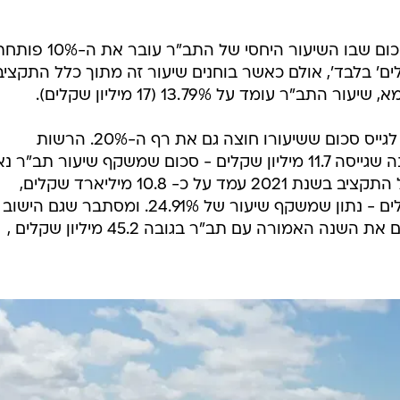
 מעניינים:
סך תקבולים (תקציב רגיל ובלתי רגיל) של סביון, עמד בשנת 2021 על כ-78 מיליון שקלי
7 אלף שקלים בלבד. לצד זאת, לדוגמא, תקציבה הכולל של תל אביב בשנה ז
עמד על כ-8 מיליארד שקלים וגובה התב"ר על 184,595,000 מיליון שקלים. על פניו - היא הצ
לגייס סכום משמעותי, אולם מדובר על שיעור של 2.31% שמהווה את אחוזי השתתפות הממשלה
את מצעד הרשויות שהצליחו לגייס סכום שבו השיעור היחסי של התב"ר עובר את ה-
בר על 16.7 מיליון שקלים' בלבד', אולם כאשר בוחנים שיעור זה מתוך כלל התקצי
הלאה - ישנן כמובן רשויות שהצליחו לגייס סכום ששיעורו חוצה גם את רף ה-20%. הרשות
הראשונה שנכנסת למצעד היא אלקנה שגייסה 11.7 מיליון שקלים - סכום שמשקף שיעור תב"ר
של 20.24%. בירושלים למשל, סך כל התקציב בשנת 2021 עמד על כ- 10.8 מיליארד שקלים,
כשגובה התב"ר על 2.7 מיליארד שקלים - נתון שמשקף שיעור של 24.91%. ומסתבר שגם הישוב