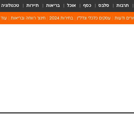
תרבות
סלבס
כסף
אוכל
בריאות
תיירות
טכנולוגיה
רים ודעות
עסקים כלכלי ונדל"ן
בחירות 2024
חינוך רווחה ובריאות
עוד 
מים 
קיץ 
קהיל
חולון