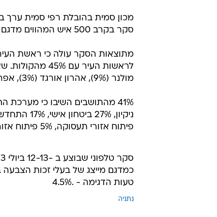
מכון סמית בהובלת רפי סמית ערך ב
סקר בקרב 500 איש המהווים מדגם מייצג של בעלי זכות ההצבעה בנתניה.
מתוצאות הסקר עולה כי ראשת העיר 
מולנר (9%), אהרון אורגד (3%), אפרים בולמש (פחות מ1%), -25% טרם החליטו ו-7% לא יצביעו.
פיתוח אזורי תעסוקה, 5% פיתוח אזור הים והטיילת.
סקר טלפוני שבוצע ב -12-13 ביולי 2023 בקרב 500 איש/ה
כמדגם מייצג של בעלי זכות הצבעה בעיר,
טעות הדגימה - .4.5%
נתניה