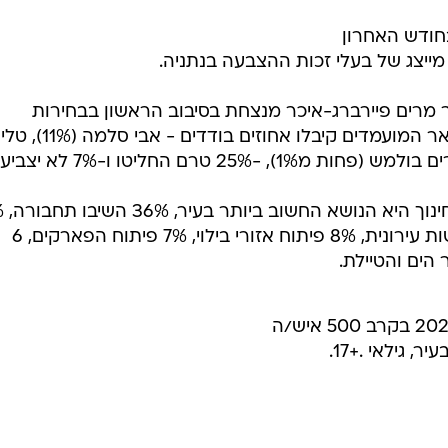
חודש האחרון
מרים פיירברג-איכר מנצחת בסיבוב הראשון בבחירות
לראשות העיר עם 45% מהקולות. שאר המועמדים קיבלו אחוזים בודדים - אבי סלמה (11%), טלי
41% מהתושבי
ניקיון, 27% ביטחון אישי, 17% התחדשות עירונית, 8% פיתוח אזורי בילוי, 7% פיתוח הפארקים, 6
 גילאי .+17.