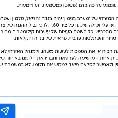
שנמנע עד כה בדם (פשוטו כמשמעו), יזע ודמעות.
 המזרחי של 'מערב בנימין' יהיה בגדר נחליאל, טלמון ועטרת
איש לא יכנס לשטח שממזרח. תושבי גוש עלי ושילה שיסעו על ציר 60, יגלו כי גבול ההגנה 
ל 50 מטרים מערבה מהכביש. כל השטח העצום של עשרות קילומטרים מרוב
 טרור והשתלטות ערבית פראית של בנייה וחקלאות.
ת הכוח או את הסמכות לעשות משהו, ולמנהל האזרחי לא י
ין ולאפשר לסלאם פיאד לממש את חלומו. לא במשמרת של