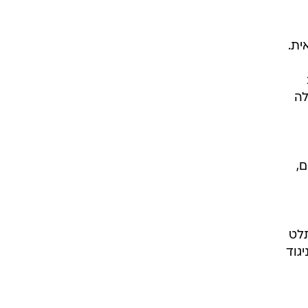
ית.
לה
,
תלט
גוד