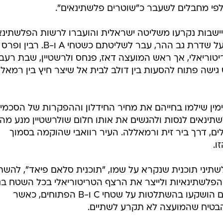
פי מחבלים לשעבר כ"שוטרים פלשתינאים".
שבות נקרעו משליטה ישראלית והועברו לרשות הפלשתינא
שטח עצום במרכז המועצה, השולט על שדרת גב ההר, עבר לשליטתם כשטחי A ו-B. רבין ופרס
יטוריאלי, אך ראש המועצה דאז, פנחס ולרשטיין, שבת רעב
גישה פתוח להסעות בין דולב לבית אל שיצר חיץ בין רמאל
תושבי בנימין שילמו בחייהם את מחיר החידלון וההפקרות של הסכמי
תינאים לנסות ולהגשים את אותו חלום שולרשטיין מנע מהם
ים, דרך ביר זית ורמאללה. העיר רוואבי שהוקמה בסמוך
ו.
ה הפלשתיני תוכנית שנקרא על שמו, "תוכנית סלאם פיאד", להש
פלשתינאיות ולייצר את הרצף הטריטוריאלי בכל השטח בני
לעמדת ישראל. מיליארדים של דולרים הושקעו בהשתלטות על שטחי C ו-B הפתוחים, כאשר
הבטיח שהמועצה לא תקרע לשתיים.