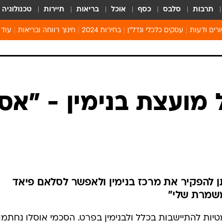
תרבות
סלבס
כסף
אוכל
בריאות
תיירות
טכנולוגיה
רים ודעות
עסקים כלכלי ונדל"ן
בחירות 2024
חינוך רווחה ובריאות
עוד 
מים 
קיץ 
קהיל
חולון
 מועצת בנימין - "אסו
תן להפקיר את מרכז בנימין ולאפשר לסלאם פיאד
שמרת שלי"
הכי טראומטיות להתיישבות בכלל ולבנימין בפרט. הסכמי אוסלו נחתמו