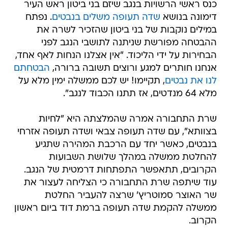
כנס ראשי הרשויות בנגב שיזם בני ביטון ראש העיר
דימונה בנושא
שדה תעופה משלים בנבטים
. נפתח
במילים נוקבות של בני ביטון שהזכיר לשרה את
ההבטחה מפורשת שניתנה לתושבי הנגב לפני
הבחירות על ידי הליכוד. "אין אצלנו הנחות לאף אחד,
אנחנו חותרים למגע ורוצים תשובה ברורה,
הבטחתם
לנו את נבטים
, תקיימו! יש לכם ממשלה ימין מלא על
מלא 64 מנדטים, אז תתנו הכבוד לנגב".
שרת התחבורה אמרה שהמלצתה היא "לחיות
בצוותא", עם שדה תעופה צבאי ושדה תעופה אזרחי
בנבטים, כאשר יחד עם הרכבת המהירה שתגיע
להחלטת ממשלה במהלך שלושת השבועות
הקרובים, תתאפשר התפתחות דרמטית של הנגב.
עוד שיתפה שרת התחבורה כי הצליחה לעצור את
שר האוצר סמוטריץ' שרצה להעביר החלטת
ממשלה להקמת שדה תעופה ברמת דוד ביום ראשון
הקרוב.