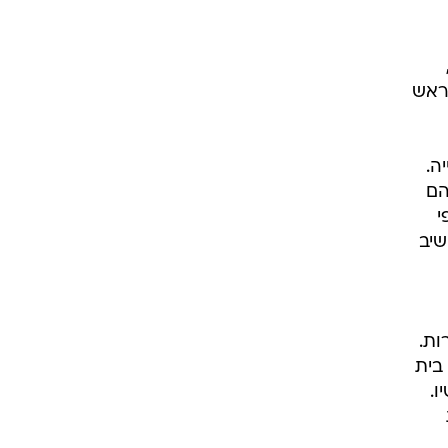
ראש
ה.
הם
י
שיב
ות.
בית
ו.