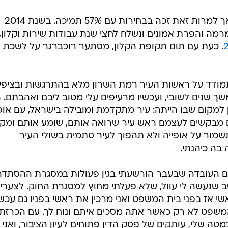
בשנת 2013 הוגש נגדו כתב אישום, אך למרות זאת זכה בבחירות עם 57% תמיכה. בשנת 2014
ה והפרת אמונים ונשלח לחצי שנת עבודות שירות וקלון,
. כעת עם תום תקופת הקלון, מסתער רוכברגר על לשכת 
התמודד על ראשות העיר רמת השרון מלא בהתרגשות ובציפיי
שך שנים לשובי, ועכשיו מרעיפים עלי מטוב ליבם ואהבתם. 
 למקום שבו הייתה: עיר מתקדמת ומובילה בישראל, עם אופ
בים מבקשים לעצמם ראש עיר שרואה אותם, שומע אותם ומק
מור על אופייה ולא תהפוך לעיר סתמית בשולי העיר
בה כיהנתי.
ם העובדה שבעבר הורשעתי בגין פעולות במסגרת ההסתדר
שב שנעשה לי עוול, שלא פעלתי מחוץ למסגרת החוק. לצערי 
אז בפני בית המשפט ואני מרכין את ראשי בפניו גם עכשי
משפט לא רק כאשר אתה מסכים איתם ונוח לך. עם הכרזת
במטה שלי, עותקים של פסק הדין פתוחים לעיון הציבור, ואני