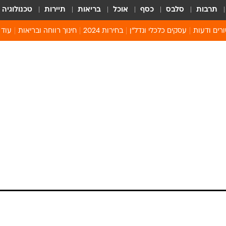
תרבות
סלבס
כסף
אוכל
בריאות
תיירות
טכנולוגיה
רים ודעות
עסקים כלכלי ונדל"ן
בחירות 2024
חינוך רווחה ובריאות
עוד 
מים 
קיץ 
קהיל
חולון