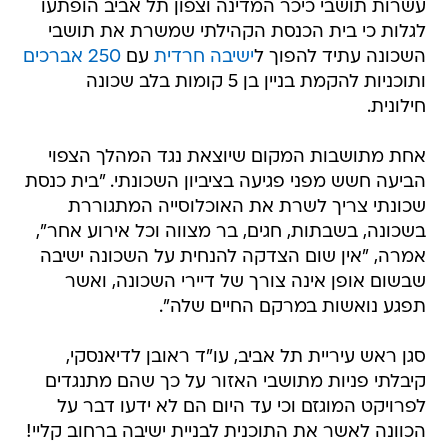
עשרות תושבי כיכר המדינה וצפון תל אביב הופתעו
לגלות כי בית הכנסת הקהילתי שמשרת את תושבי
השכונה עתיד להפוך ל
ישיבה חרדית
עם
250 אברכים
ותוכניות להקמת בניין בן 5 קומות בלב שכונה
חילונית.
אחת מתושבות המקום שיוצאת נגד המהלך הצפוי
הביעה חשש מפני פגיעה בציביון השכונתי. "בית כנסת
שכונתי צריך לשרת את האוכלוסייה המתגוררת
בשכונה, בשבתות, חגים, בר מצווה וכל אירוע אחר",
אמרה, "אין שום הצדקה להנחית על השכונה ישיבה
שבשום אופן אינה צורך של דיירי השכונה, ואשר
תפגע נואשות במרקם החיים שלה".
סגן ראש עיריית תל אביב, עו"ד ראובן לדיאנסקי,
קיבלתי פניות מתושבי האזור על כך שהם מתנגדים
לפרויקט המוגזם וכי עד היום הם לא ידעו דבר על
הכוונה לאשר את התוכנית לבניית ישיבה ברחוב קליי!