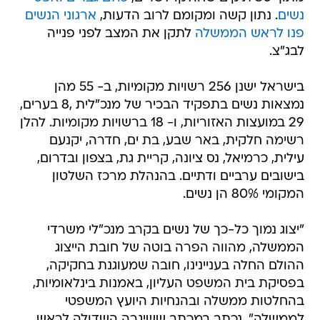
נשים
. נתון קשה ומקומם לרוב הדעות,
ארגוני הנשים
פנו לראש הממשלה
לתקן את המצב לפני פנייה
לבג"צ.
בישראל ישנן 256 רשויות מקומיות, ב- 55 מהן
נמצאות נשים בתפקיד הבכיר של מנכ"לית ,8 בערים,
29 במועצות האזוריות, ו- 18 ברשויות מקומיות. להלן
רשימה חלקית, באר שבע, בת ים, חדרה, יקנעם
עילית, כרמיאל, נס ציונה, קריית גת, בצפון ובדרום,
בישובים ערביים ודתיים. בהנהלת מרכז השלטון
המקומי 80% הן נשים.
"יצוג נמוך כל-כך של נשים בקרב מנכ"לי משרדי
הממשלה, מהווה הפרה בוטה של חובת הייצוג
ההולם החלה בעניינינו, חובה שמעוגנת בחקיקה,
בפסיקת בית המשפט העליון, באמנות בינלאומיות,
בהחלטות ממשלה ובהנחיות היועץ המשפטי
לממשלה", נכתב במכתב ששיגרה השדולה לראש