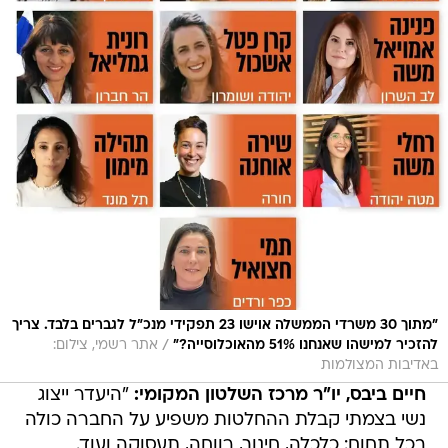
"מתוך 30 משרדי הממשלה אוישו 23 תפקידי מנכ״ל לגברים בלבד. צריך
/
להזכיר למישהו שאנחנו 51% מהאוכלוסייה?"
אתר רשמי, צילום:
באדיבות המצולמות
חיים ביבס, יו"ר מרכז השלטון המקומי:
"היעדר ייצוג
נשי בצמתי קבלת ההחלטות משפיע על החברה כולה
בכל תחום: כלכלה, חינוך, רווחה, תעסוקה ועוד.