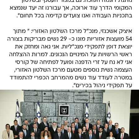
נותנת דוגמה הפוכה. גם במגזר העסקי ובשלטון
המקומי הדרך עוד ארוכה, אך עבורנו זה יעד שנמצא
בתכניות העבודה ואנו צועדים קדימה בכל תחום".
איציק אשכנזי, מנכ"ל מרכז השלטון האזורי: " מתוך
54 מועצות אזוריות מונו כ- 29 נשים מבריקות בצורה
יוצאת דופן לתפקידי מנכ"ליות. אני גאה ומחזק את
ראשי הרשויות על המינויים הנכונים. למרות ההצלחה
אני לא נח על זרי הדפנה ופועל לפתיחה של קורסי
העצמה נשית נוספים מטעם מרכז השלטון האזורי,
במטרה לעודד עוד נשים מהמרחב הכפרי להתמודד
על תפקידי ניהול בכירים".