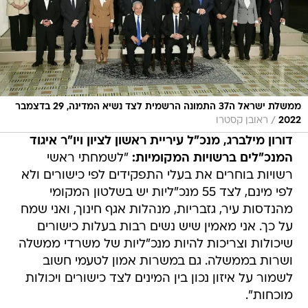
ממשלת ישראל ה37 התמונה הרשמית לצד נשיא המדינה, 29 בדצמבר
/
2022
ראובן קסטרו
דורון מילברג, מנכ"ל עיריית ראשון לציון ויו"ר איגוד
המנכ"לים ברשויות המקומיות:
"לשמחתי ראשי
רשויות בוחרים את בעלי התפקידים לפי כישורים ולא
לפי מינם, לצד 55 מנכ"ליות יש בשלטון המקומי
מהנדסות עיר, גזבריות, מנהלות אגף חינוך, ואני שמח
על כך. אני מאמין שיש נשים רבות בעלות כישורים
שיכולות וצריכות להיות מנכ"ליות של משרדי ממשלה
ושרות בממשלה. גם במשרות אמון לטעמי חשוב
לשמור על איזון נכון בין המינים לצד כישורים ויכולות
מוכחות".