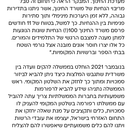
מערכת החינוך. המבקר הראה כי תחום זה סבל
מריבוי הנחיות של משרד החינוך, אשר ניתנו בתדירות
גבוהה, ללא זמן היערכות מינימלי ותוך סתירות
פנימיות בין ההנחיות. כך למשל, בטווח של 11 חודשים
פרסם משרד החינוך 100(!) הנחיות שונות הנוגעות
למתן מענה למצבם הרגשי של התלמידים והמורים.
כל אלו יצרו חוסר אונים מובנה אצל גורמי השטח
בבתי הספר וברשויות המקומיות."
בנובמבר 2021 הוחלט בממשלה להקים וועדה בין
משרדית שתגבש המלצות כיצד ניתן להביא לביזור
סמכויות ומתוך כך לחזק את השלטון המקומי. ראש
הממשלה נתניהו שידע להביא לרפורמות
משמעותיות בחברות הממשלתיות צריך עתה להוביל
עם ממשלתו רפורמה בשלטון המקומי להעניק לו
סמכויות, כלים ותקציבים על מנת שאלה יחזקו את
התחום האזרחי בישראל, יעצימו את עובדי הרשות
ויתנו להם כלים משמועתיים שיאפשרו להם להצליח