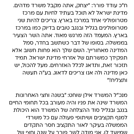
ח"כ עודד פורר: "יצחק, אתה מקבל משרד מדהים.
מדינת ישראל לא תוכל בעתיד לחיות עם מרכז
מטרופוליני אחד במרכז בארץ. צריכים להיות שני
מטרופולינים בגליל ובנגב טובים בדיוק כמו במרכז
בארץ. המעמד הזה מרגש מאוד. אתה השר הצעיר
בממשלה. בסופו של דבר כשתשב בחדר, סמל
המדינה מאחורייך. השם שלך הוא פחות חשוב אלא
תפקידך כמשרתם של אזרחי מדינת ישראל. תמיד
תזכור זאת, ותדאג לכלל האזרחים. מעל להכול, יש
כאן מדינה ולה אנו צריכים לדאוג. בע"ה תעשה
ותצליח!"
מנכ"ל המשרד אילן שוחט: "בשנה וחצי האחרונות
המשרד שינה את פניו והיה מעורב בכל תחומי החיים
בנגב ובגליל סוד ההצלחה של המשרד הוא היכולת
למנף תקציבים ושיתופי פעולה עם כל משרדי
הממשלה בעיקר לאור התקציב חסר התקדים
שמיועד לו. אני מודה לשר פורר על שנה וחצי של