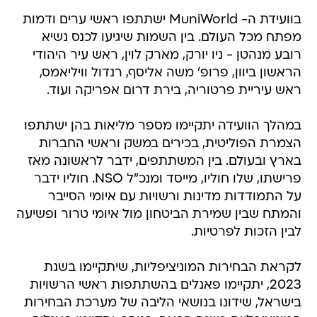
בוועידת ה- MuniWorld ישתתפו ראשי ערים ודמות
מפתח מכל העולם. בין השמות שיגיעו לכנס נשיא
רובע מנהטן - ניו יורק, מארק לוין, ראש עיר היהודי
הראשון ביוון, פרופ' משה אליסף, רנדול וויליאמס,
ראש עיריית פרטוריה, בירת דרום אפריקה ועוד.
במהלך הוועידה יתקיימו מספר מליאות בהן ישתתפו
הצמרת הפוליטית, בכירים במשק וראשי החברות
בארץ ובעולם. בין המשתתפים, ידבר לראשונה מאז
פרישתו, שלו חוליו, מייסד ומנכ"ל NSO. חוליו ידבר
על התמודדות מדינות ורשויות עם איומי הסייבר
והמתח שבין שמירת הביטחון מול איומי טרור ופשיעה
לבין הזכות לפרטיות.
לקראת הבחירות המוניציפליות, שיתקיימו בשנת
2023, יתקיימו פאנלים בהשתתפות ראשי הרשויות
בישראל, שידונו בנושאי הליבה של מערכת הבחירות