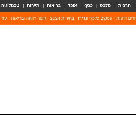
תרבות
סלבס
כסף
אוכל
בריאות
תיירות
טכנולוגיה
רים ודעות
עסקים כלכלי ונדל"ן
בחירות 2024
חינוך רווחה ובריאות
עוד 
מים 
קיץ 
קהיל
חולון