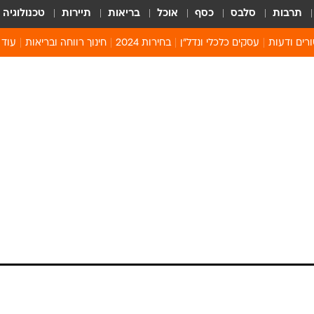
תרבות
סלבס
כסף
אוכל
בריאות
תיירות
טכנולוגיה
רים ודעות
עסקים כלכלי ונדל"ן
בחירות 2024
חינוך רווחה ובריאות
עוד 
מים 
קיץ 
קהיל
חולון