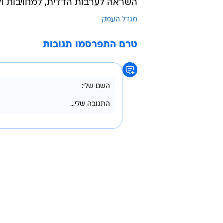
השראה לערבות הדדית, למחויבות ול
מגדל העמק
טרם התפרסמו תגובות