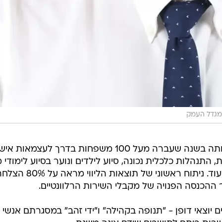
מגדל העמק
בנוסף לזה, גם עמותת "להיטיב" שליוותה בשנה שעברה מעל 100 משפחות בדרך לעצמאות
ת, התנהלות כלכלית נכונה, סיוע לילדים ונוער בסיוע לימודי 
מיני סוגים, תעסוקה, אימונים אישיים ועוד. ניתוח ראשוני של תוצאות הליווי מראה ע
 יוצאי דופן - "תנופה בקהילה" ו"ידי זהב" במסגרתם אנשי