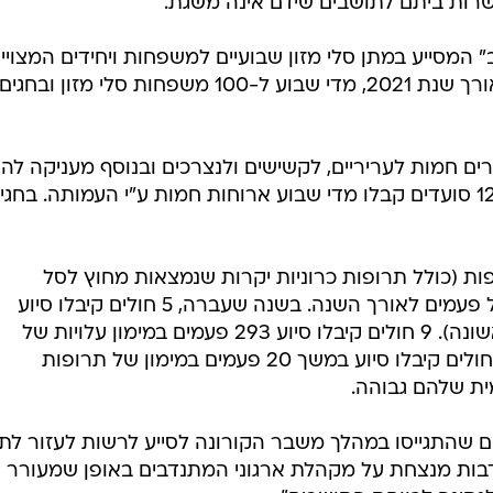
רות ביתם לתושבים שידם אינה משגת.
 המסייע במתן סלי מזון שבועיים למשפחות ויחידים המצויי
במצוקה כלכלית. העמותה חילקה לאורך שנת 2021, מדי שבוע ל-100 משפחות סלי מזון ובחגים
ים חמות לעריריים, לקשישים ולנצרכים ובנוסף מעניקה לה
ארוחות לסופי שבוע. בשנת 2021, 120 סועדים קבלו מדי שבוע ארוחות חמות ע"י העמותה. בחג
ת (כולל תרופות כרוניות יקרות שנמצאות מחוץ לסל
התרופות) לחולים נזקקים מס' רב של פעמים לאורך השנה. בשנה שעברה, 5 חולים קיבלו סיוע
במימון תרופות כרוניות יקרות (יד ראשונה). 9 חולים קיבלו סיוע 293 פעמים במימון עלויות של
תרופות כרוניות יקרות (יד שניה) ו-7 חולים קיבלו סיוע במשך 20 פעמים במימון של תרופות
ת שלהם גבוהה.
 שהתגייסו במהלך משבר הקורונה לסייע לרשות לעזור לתו
דבות מנצחת על מקהלת ארגוני המתנדבים באופן שמעורר