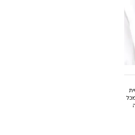
 אישית
מכל
ל 80% הצלחה