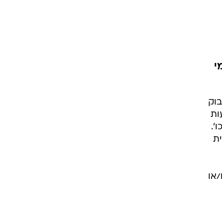
מי
וא "חיבוק
ות
'.
ית
/או