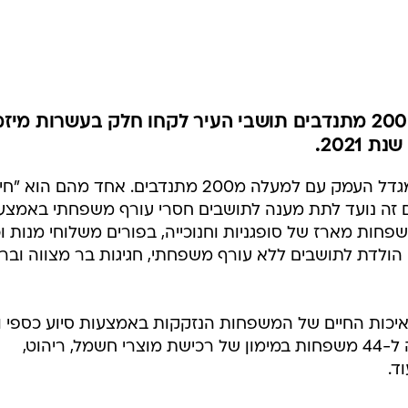
"קהילה מתנדבת מצטיינת" - כ-200 מתנדבים תושבי העיר לקחו חלק בעשרות מיז
2021.
עשרות מיזמי ערבות הדדית ישנם במגדל העמק עם למעלה מ200 מתנדבים. אחד מהם ה
 זה נועד לתת מענה לתושבים חסרי עורף משפחתי באמצע
פחות מארז של סופגניות וחנוכייה, בפורים משלוחי מנות וכו
י הולדת לתושבים ללא עורף משפחתי, חגיגות בר מצווה ובר
 איכות החיים של המשפחות הנזקקות באמצעות סיוע כספי ו
חומרי. העמותה סייעה בשנה שחלפה ל-44 משפחות במימון של רכישת מוצרי חשמל, ריהוט,
ד.