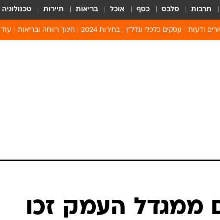
תרבות
סלבס
כסף
אוכל
בריאות
תיירות
טכנולוגיה
רים ודעות
עסקים כלכלי ונדל"ן
בחירות 2024
חינוך רווחה ובריאות
עוד 
מים 
קיץ 
קהיל
חולון
ים ממגדל העמק זכו