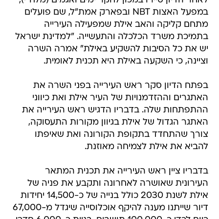
לאחר הדיון סיירו במכון לחקר ימים ואגמים (מלח"י),
במפעל האצות NBT ובפארק אמת"ל, שם פועלים
מתחם קליקה והאב אילת שמפעילה העירייה
בתמיכת משרד הכלכלה והתעשייה. "למדינת ישראל
יש את כל הסיבות להשקיע באילת" אמרה השרה
וציינה, כי השקעה באילת היא תכנית לאומית.
בפתח הדיון סקר ראש העירייה בפני השרה את
האתגרים וההזדמנויות של העיר אילת ואת כיווני
ההתפתחות שלה. בדבריו הדגיש ראש העירייה את
האתגר הגדול של אילת בגיוון מקורות התעסוקה,
צורך שהתחדד בתקופת הקורונה ואת שאיפתו
להביא את אילת לצמיחה מאוזנת.
בדבריו ציין ראש העירייה את תכנית המתאר
העירונית שאושרה לאחרונה ותקבע את פניה של
אילת לשנת 2030 כולל בנייה של כ-14,500 יחידות
דיור שייתנו מענה להיקף אוכלוסייה שיגדל מ-67,000