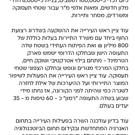
כיום לכדי כ-100,000 תושבים, בניית כ-6,000 חדרי
מלון חדשים, ומאות אלפי מ"ר עבור שטחי תעסוקה
ומשרדים, מסחר ותיירות.
עוד ציין ראש העירייה את ההשקעה בשדרוג רצועת
החוף ביחד עם משרד התיירות בעלות כוללת של
800 מיליון ₪ ואת הפיתוח העתידי בשטח שדה
התעופה הישן שבחלקו הדרומי ישמש פארק
הטרמינל - מתחם בילוי אטרקטיבי ושוקק חיים,
בחלקו המרכזי מגורים ונופש ובחלקו הצפוני שטחי
תעסוקה. עוד ציין ראש העירייה את הפעולות לשיפור
המוצר התיירותי ועל ההיערכות של אילת לחזרה
לשגרה כפי שהיתה לפני הקורונה, אז נחתו מידי
שבוע בשדה התעופה "רמון" כ - 60 טיסות מ - 35
יעדים בעולם.
עוד בדיון עודכנה השרה בפעילות העירייה בתחום
האנרגיה המתחדשת ובקידום תחום הביוטכנולוגיה