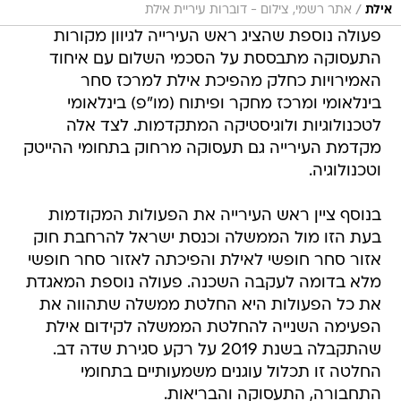
/
אילת
אתר רשמי, צילום - דוברות עיריית אילת
פעולה נוספת שהציג ראש העירייה לגיוון מקורות
התעסוקה מתבססת על הסכמי השלום עם איחוד
האמירויות כחלק מהפיכת אילת למרכז סחר
בינלאומי ומרכז מחקר ופיתוח (מו"פ) בינלאומי
לטכנולוגיות ולוגיסטיקה המתקדמות. לצד אלה
מקדמת העירייה גם תעסוקה מרחוק בתחומי ההייטק
וטכנולוגיה.
בנוסף ציין ראש העירייה את הפעולות המקודמות
בעת הזו מול הממשלה וכנסת ישראל להרחבת חוק
אזור סחר חופשי לאילת והפיכתה לאזור סחר חופשי
מלא בדומה לעקבה השכנה. פעולה נוספת המאגדת
את כל הפעולות היא החלטת ממשלה שתהווה את
הפעימה השנייה להחלטת הממשלה לקידום אילת
שהתקבלה בשנת 2019 על רקע סגירת שדה דב.
החלטה זו תכלול עוגנים משמעותיים בתחומי
התחבורה, התעסוקה והבריאות.