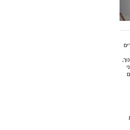
ים
ך,
י
ם