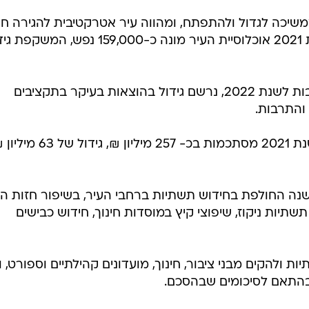
משיכה לגדול ולהתפתח, ומהווה עיר אטרקטיבית להגירה חי
של זוגות צעירים לעיר. נכון לסוף שנת 2021 אוכלוסיית העיר מונה כ-159,000 נפש, ה
במסגרת הגידול בתקציב עיריית רחובות לשנת 2022, נרשם גידול בהוצאות בעיקר בתקציבים
 והתרבות.
הכנסות העירייה מקרנות הפיתוח לשנת 2021 מסתכמות בכ- 257 מיליון ₪, גידול ש
עו בשנה החולפת בחידוש תשתיות ברחבי העיר, בשיפור חזות הע
, תשתיות ניקוז, שיפוצי קיץ במוסדות חינוך, חידוש כבישים
 ולהקים מבני ציבור, חינוך, מועדונים קהילתיים וספורט, 
בהתאם לסיכומים שבהסכם.