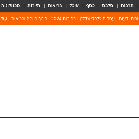
תרבות
סלבס
כסף
אוכל
בריאות
תיירות
טכנולוגיה
רים ודעות
עסקים כלכלי ונדל"ן
בחירות 2024
חינוך רווחה ובריאות
עוד 
מים 
קיץ 
קהיל
חולון